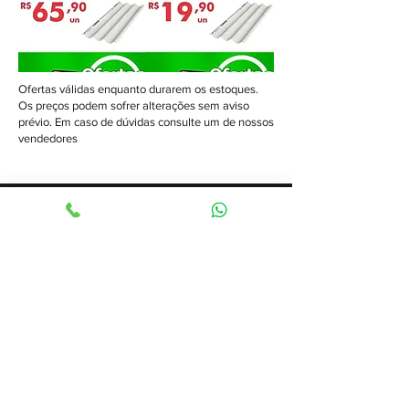
Ofertas válidas enquanto durarem os estoques.
Os preços podem sofrer alterações sem aviso
prévio. Em caso de dúvidas consulte um de nossos
vendedores
BANDEIRANTENS | TUDO PARA CONSTRUÇÃO LTDA
CNPJ:
17.474.481
/0001-70
© 2035 por Bandeirantes. Orgulhosamente
criado com
Wix.com
Av. Shishima Hifumi, 1910 - Urbanova, São José dos
Campos - SP,
12244-000
Telefone (12) 3949-1244
Depósito Bandeirantes